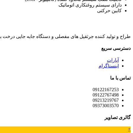
دارای سیستم روغنکاری اتوماتیک
کابین حرکتی
طراح و تولید کننده جرثقیل های مفصلی و دستگاه جابه جایی درخت با 
دسترسی سریع
آپارات
اینستاگرام
تماس با ما
09122167253
09122767498
09213219767
09373003570
گالری تصاویر
+