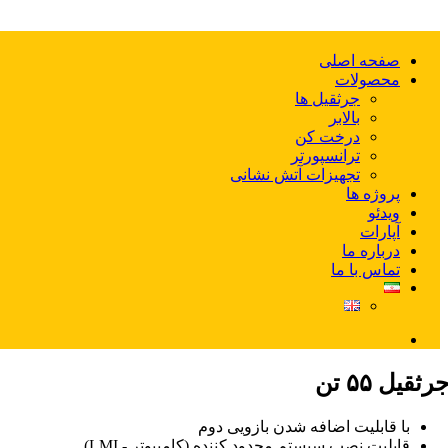
صفحه اصلی
محصولات
جرثقیل ها
بالابر
درخت کن
ترانسپورتر
تجهیزات آتش نشانی
پروژه ها
ویدئو‌
آپارات
درباره ما
تماس با ما
رثقیل ۵۵ تن
با قابليت اضافه شدن بازویی دوم
قابلیت نصب سیستم محدود کننده (کامپیوتر - LMI)